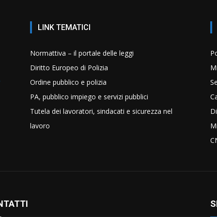
LINK TEMATICI
Normattiva – il portale delle leggi
Po
Diritto Europeo di Polizia
Mi
Ordine pubblico e polizia
Se
PA, pubblico impiego e servizi pubblici
C
Tutela dei lavoratori, sindacati e sicurezza nel
Di
lavoro
Mi
C
NTATTI
S