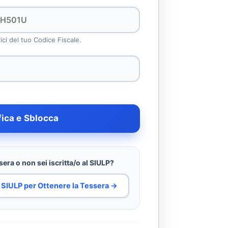
rici del tuo Codice Fiscale.
fica e Sblocca
era o non sei iscritta/o al SIULP?
al SIULP per Ottenere la Tessera →