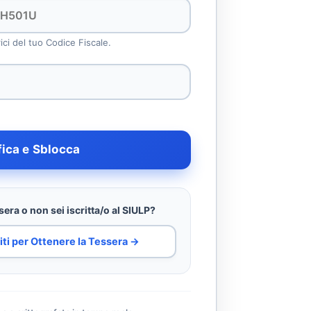
rici del tuo Codice Fiscale.
fica e Sblocca
era o non sei iscritta/o al SIULP?
iti per Ottenere la Tessera →