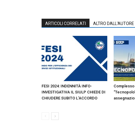
ARTICOLI CORRELATI
ALTRO DALL'AUTORE
FESI 2024: INDENNITÀ INFO-
Complesso 
INVESTIGATIVA IL SIULP CHIEDE DI
“Tecnopolo”
CHIUDERE SUBITO L’ACCORDO
assegnazion