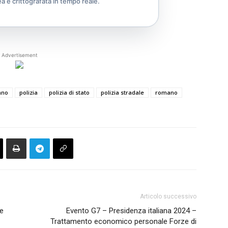
ea e crittografata in tempo reale.
Advertisement
ano
polizia
polizia di stato
polizia stradale
romano
Articolo successivo
ve
Evento G7 – Presidenza italiana 2024 –
Trattamento economico personale Forze di