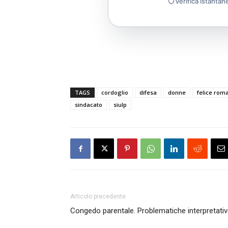
Verifica istantan
TAGS
cordoglio
difesa
donne
felice rom
sindacato
siulp
Articolo precedente
Congedo parentale. Problematiche interpretati