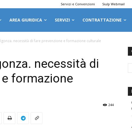
Servizi e Convenzioni
Siulp Webmail
AREA GIURIDICA
SERVIZI
CONTRATTAZIONE
igonza. necessità di fare prevenzione e formazione culturale
onza. necessità di
 e formazione
244