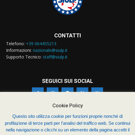
CONTATTI
Telefono:
+39 064455213
Informazioni:
nazionale@siulp.it
Supporto Tecnico:
staff@siulp.it
SEGUICI SUI SOCIAL
Cookie Policy
Questo sito utilizza cookie per funzioni proprie nonché di
© Siulp 2026 - C.F.97014000588 - Realizzato da
studio4s.com
profilazione di terze parti per l'analisi del traffico web. Se continui
nella navigazione o clicchi su un elemento della pagina accetti il
Sindacato Italiano Unitario dei Lavoratori della Polizia