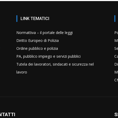
LINK TEMATICI
Normattiva – il portale delle leggi
Po
Diritto Europeo di Polizia
Mi
Ordine pubblico e polizia
Se
PA, pubblico impiego e servizi pubblici
C
Tutela dei lavoratori, sindacati e sicurezza nel
Di
lavoro
Mi
C
NTATTI
S