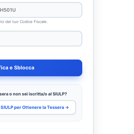
rici del tuo Codice Fiscale.
fica e Sblocca
era o non sei iscritta/o al SIULP?
al SIULP per Ottenere la Tessera →