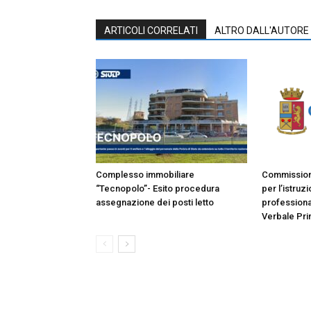
ARTICOLI CORRELATI
ALTRO DALL'AUTORE
Complesso immobiliare
Commissione
“Tecnopolo”- Esito procedura
per l’istruz
assegnazione dei posti letto
professiona
Verbale Pri