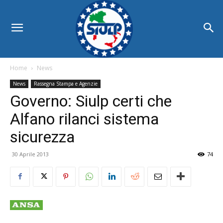
Home
News
News
Rassegna Stampa e Agenzie
Governo: Siulp certi che
Alfano rilanci sistema
sicurezza
30 Aprile 2013
74