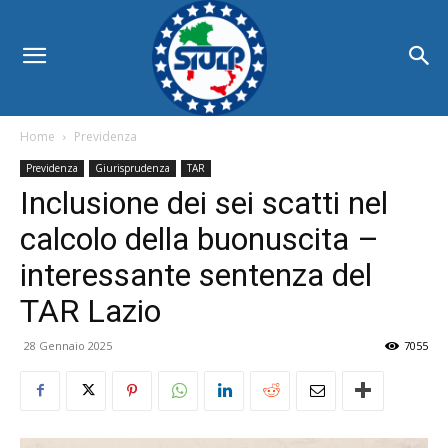
Home
Previdenza
Previdenza
Giurisprudenza
TAR
Inclusione dei sei scatti nel
calcolo della buonuscita –
interessante sentenza del
TAR Lazio
28 Gennaio 2025
7055