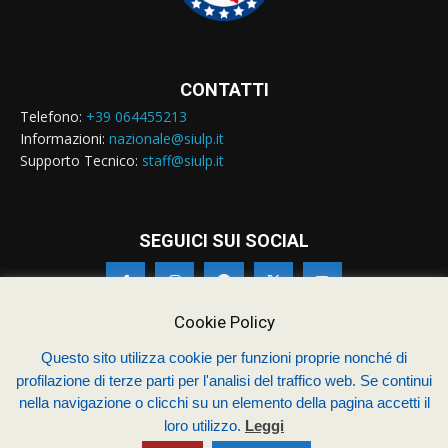
CONTATTI
Telefono:
+39 064455213
Informazioni:
nazionale@siulp.it
Supporto Tecnico:
staff@siulp.it
SEGUICI SUI SOCIAL
Cookie Policy
Questo sito utilizza cookie per funzioni proprie nonché di
profilazione di terze parti per l'analisi del traffico web. Se continui
© Siulp 2026 - C.F.97014000588 - Realizzato da
studio4s.com
nella navigazione o clicchi su un elemento della pagina accetti il
Sindacato Italiano Unitario dei Lavoratori della Polizia
loro utilizzo.
Leggi
Chi siamo – Statuto
Termini & Condizioni
Contatti