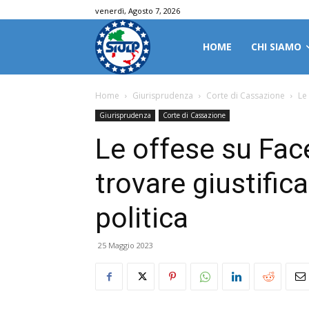
venerdì, Agosto 7, 2026
HOME
CHI SIAMO
Home
Giurisprudenza
Corte di Cassazione
Le
Giurisprudenza
Corte di Cassazione
Le offese su Fa
trovare giustific
politica
25 Maggio 2023