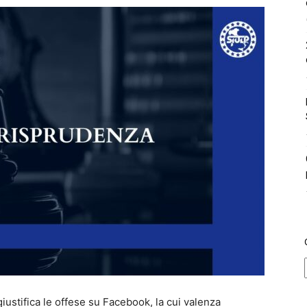
giustifica le offese su Facebook, la cui valenza