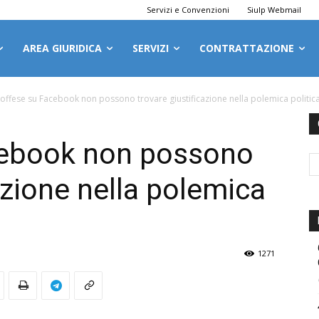
Servizi e Convenzioni
Siulp Webmail
AREA GIURIDICA
SERVIZI
CONTRATTAZIONE
 offese su Facebook non possono trovare giustificazione nella polemica politic
cebook non possono
azione nella polemica
1271