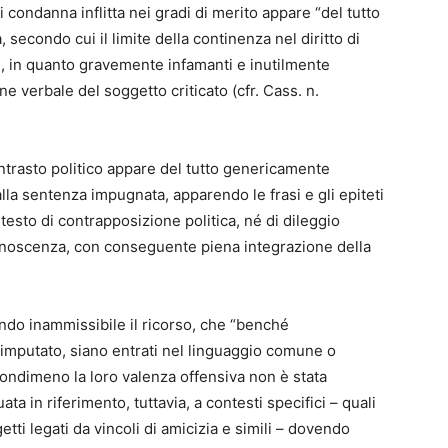
i condanna inflitta nei gradi di merito appare “del tutto
 secondo cui il limite della continenza nel diritto di
e, in quanto gravemente infamanti e inutilmente
e verbale del soggetto criticato (cfr. Cass. n.
ontrasto politico appare del tutto genericamente
alla sentenza impugnata, apparendo le frasi e gli epiteti
testo di contrapposizione politica, né di dileggio
 conoscenza, con conseguente piena integrazione della
rando inammissibile il ricorso, che “benché
all’imputato, siano entrati nel linguaggio comune o
nondimeno la loro valenza offensiva non è stata
a in riferimento, tuttavia, a contesti specifici – quali
getti legati da vincoli di amicizia e simili – dovendo