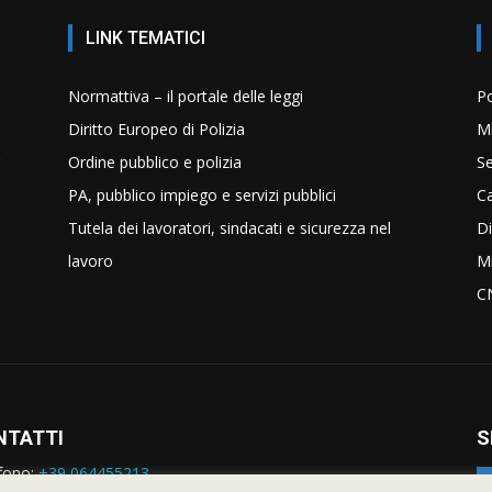
LINK TEMATICI
Normattiva – il portale delle leggi
Po
Diritto Europeo di Polizia
Mi
Ordine pubblico e polizia
Se
PA, pubblico impiego e servizi pubblici
C
Tutela dei lavoratori, sindacati e sicurezza nel
Di
lavoro
Mi
C
NTATTI
S
fono:
+39 064455213