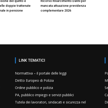
sione del quinto e
Ricorso Risarcimento Danni per
lle doppie trattenute
mancata attuazione previdenza
onale in pensione
complementare 2026
LINK TEMATICI
Normattiva – il portale delle leggi
Po
Diritto Europeo di Polizia
Mi
Ordine pubblico e polizia
Se
PA, pubblico impiego e servizi pubblici
C
Tutela dei lavoratori, sindacati e sicurezza nel
Di