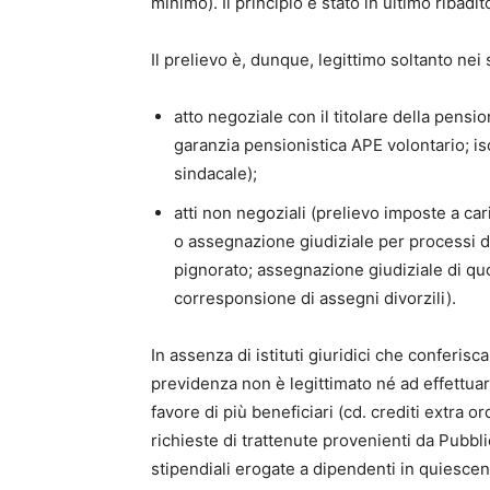
minimo). Il principio è stato in ultimo ribadi
Il prelievo è, dunque, legittimo soltanto nei 
atto negoziale con il titolare della pens
garanzia pensionistica APE volontario; is
sindacale);
atti non negoziali (prelievo imposte a ca
o assegnazione giudiziale per processi di
pignorato; assegnazione giudiziale di q
corresponsione di assegni divorzili).
In assenza di istituti giuridici che conferisc
previdenza non è legittimato né ad effettuar
favore di più beneficiari (cd. crediti extra 
richieste di trattenute provenienti da Pubb
stipendiali erogate a dipendenti in quiescen