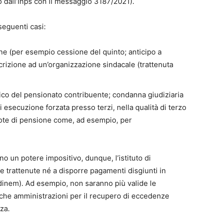
to dall’Inps con il messaggio 3187/2021).
seguenti casi:
ione (per esempio cessione del quinto; anticipo a
crizione ad un’organizzazione sindacale (trattenuta
rico del pensionato contribuente; condanna giudiziaria
 esecuzione forzata presso terzi, nella qualità di terzo
uote di pensione come, ad esempio, per
ano un potere impositivo, dunque, l’istituto di
e trattenute né a disporre pagamenti disgiunti in
ordinem). Ad esempio, non saranno più valide le
liche amministrazioni per il recupero di eccedenze
za.