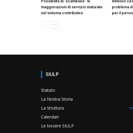
Possibilità di “scambiare” le
Rinnovo ces
maggiorazioni di servizio maturate
problema de
nel sistema contributivo
per il pers
SIULP
Statuto
La Nostra Storia
La Struttura
Calendari
Le tessere SIULP