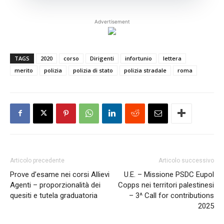
Advertisement
TAGS
2020
corso
Dirigenti
infortunio
lettera
merito
polizia
polizia di stato
polizia stradale
roma
Articolo precedente
Articolo successivo
Prove d’esame nei corsi Allievi
U.E. – Missione PSDC Eupol
Agenti – proporzionalità dei
Copps nei territori palestinesi
quesiti e tutela graduatoria
– 3^ Call for contributions
2025