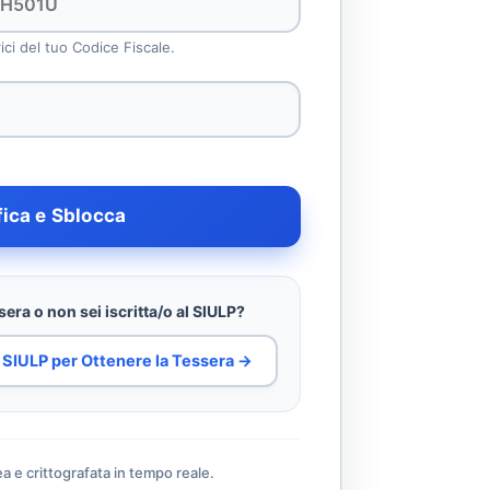
rici del tuo Codice Fiscale.
fica e Sblocca
era o non sei iscritta/o al SIULP?
al SIULP per Ottenere la Tessera →
ea e crittografata in tempo reale.