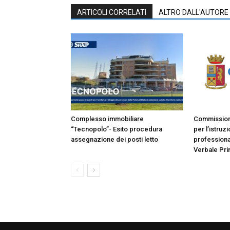
ARTICOLI CORRELATI
ALTRO DALL'AUTORE
Complesso immobiliare
Commissione
“Tecnopolo”- Esito procedura
per l’istruz
assegnazione dei posti letto
professiona
Verbale Pri