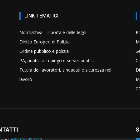
LINK TEMATICI
Normattiva – il portale delle leggi
Po
Diritto Europeo di Polizia
Mi
Ordine pubblico e polizia
Se
PA, pubblico impiego e servizi pubblici
C
Tutela dei lavoratori, sindacati e sicurezza nel
Di
lavoro
Mi
C
NTATTI
S
fono:
+39 064455213