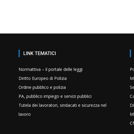
LINK TEMATICI
Normattiva – il portale delle leggi
Po
Diritto Europeo di Polizia
Mi
Ordine pubblico e polizia
Se
PA, pubblico impiego e servizi pubblici
C
Tutela dei lavoratori, sindacati e sicurezza nel
Di
lavoro
Mi
C