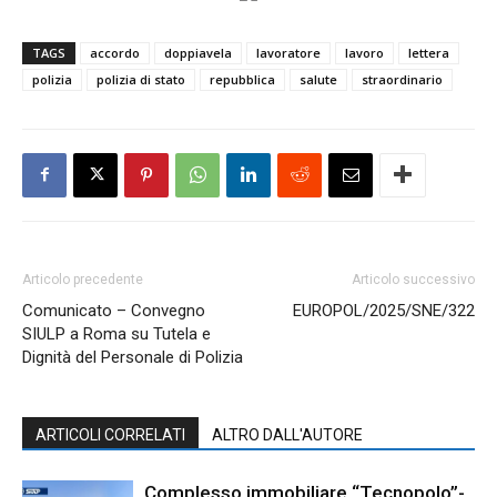
TAGS
accordo
doppiavela
lavoratore
lavoro
lettera
polizia
polizia di stato
repubblica
salute
straordinario
Articolo precedente
Articolo successivo
Comunicato – Convegno
EUROPOL/2025/SNE/322
SIULP a Roma su Tutela e
Dignità del Personale di Polizia
ARTICOLI CORRELATI
ALTRO DALL'AUTORE
Complesso immobiliare “Tecnopolo”-