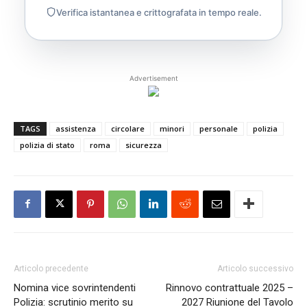
Verifica istantanea e crittografata in tempo reale.
Advertisement
TAGS
assistenza
circolare
minori
personale
polizia
polizia di stato
roma
sicurezza
Articolo precedente
Articolo successivo
Nomina vice sovrintendenti
Rinnovo contrattuale 2025 –
Polizia: scrutinio merito su
2027 Riunione del Tavolo