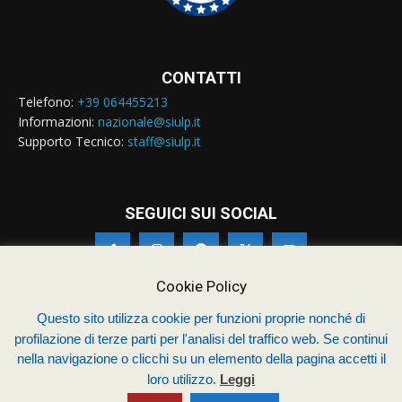
CONTATTI
Telefono:
+39 064455213
Informazioni:
nazionale@siulp.it
Supporto Tecnico:
staff@siulp.it
SEGUICI SUI SOCIAL
Cookie Policy
Questo sito utilizza cookie per funzioni proprie nonché di
© Siulp 2026 - C.F.97014000588 - Realizzato da
studio4s.com
profilazione di terze parti per l'analisi del traffico web. Se continui
nella navigazione o clicchi su un elemento della pagina accetti il
Sindacato Italiano Unitario dei Lavoratori della Polizia
loro utilizzo.
Leggi
Chi siamo – Statuto
Termini & Condizioni
Contatti