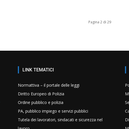
Pagina 2 di 29
LINK TEMATICI
Normattiva – il portale delle leggi
Po
Diritto Europeo di Polizia
Mi
Ordine pubblico e polizia
Se
PA, pubblico impiego e servizi pubblici
C
Tutela dei lavoratori, sindacati e sicurezza nel
Di
lavoro
Mi