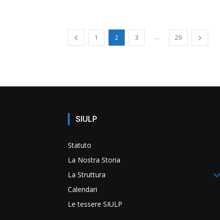
...
1
2
3
29
SIULP
Statuto
La Nostra Storia
La Struttura
Calendari
Le tessere SIULP