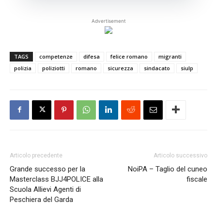
Advertisement
TAGS
competenze
difesa
felice romano
migranti
polizia
poliziotti
romano
sicurezza
sindacato
siulp
Articolo precedente
Articolo successivo
Grande successo per la
NoiPA – Taglio del cuneo
Masterclass BJJ4POLICE alla
fiscale
Scuola Allievi Agenti di
Peschiera del Garda