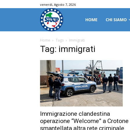
venerdì, Agosto 7, 2026
HOME
CHI SIAMO
Home
Tags
Immigrati
Tag: immigrati
Immigrazione clandestina
operazione “Welcome” a Crotone
smantellata altra rete criminale