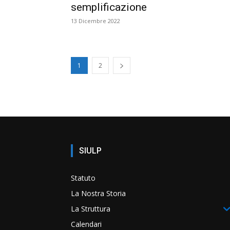
semplificazione
13 Dicembre 2022
1
2
SIULP
Statuto
La Nostra Storia
La Struttura
Calendari