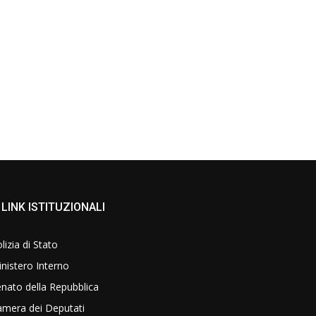
LINK ISTITUZIONALI
lizia di Stato
nistero Interno
nato della Repubblica
amera dei Deputati