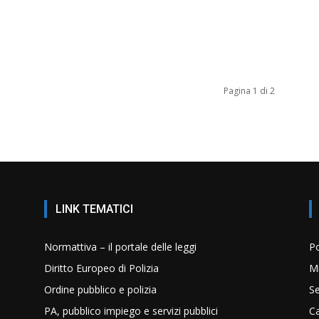
Pagina 1 di 2
LINK TEMATICI
Normattiva – il portale delle leggi
Po
Diritto Europeo di Polizia
Mi
Ordine pubblico e polizia
Se
PA, pubblico impiego e servizi pubblici
C