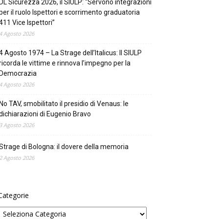
DL Sicurezza 2026, il SIULP: “Servono integrazioni
per il ruolo Ispettori e scorrimento graduatoria
411 Vice Ispettori”
4 Agosto 2026
4 Agosto 1974 – La Strage dell’Italicus: Il SIULP
ricorda le vittime e rinnova l’impegno per la
Democrazia
4 Agosto 2026
No TAV, smobilitato il presidio di Venaus: le
dichiarazioni di Eugenio Bravo
3 Agosto 2026
Strage di Bologna: il dovere della memoria
2 Agosto 2026
Categorie