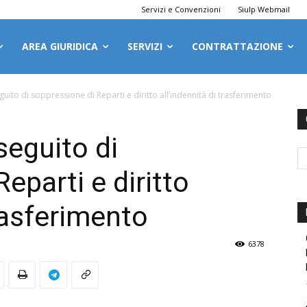
Servizi e Convenzioni
Siulp Webmail
AREA GIURIDICA
SERVIZI
CONTRATTAZIONE
uito di soppressione di Reparti e diritto all’indennità di trasferimento
seguito di
eparti e diritto
trasferimento
6378