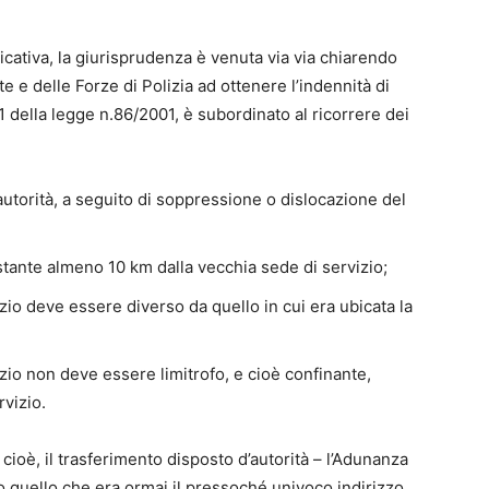
cativa, la giurisprudenza è venuta via via chiarendo
e e delle Forze di Polizia ad ottenere l’indennità di
.1 della legge n.86/2001, è subordinato al ricorrere dei
utorità, a seguito di soppressione o dislocazione del
stante almeno 10 km dalla vecchia sede di servizio;
io deve essere diverso da quello in cui era ubicata la
zio non deve essere limitrofo, e cioè confinante,
rvizio.
cioè, il trasferimento disposto d’autorità – l’Adunanza
o quello che era ormai il pressoché univoco indirizzo