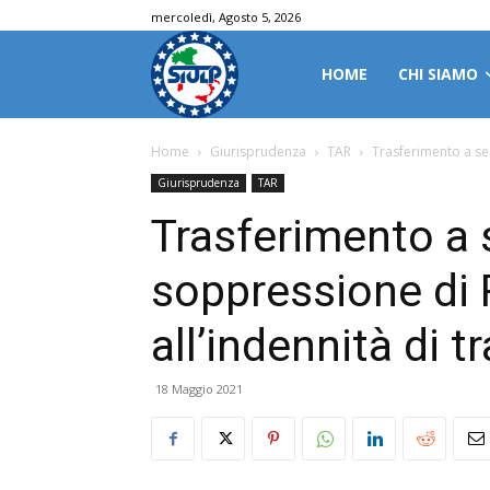
mercoledì, Agosto 5, 2026
HOME
CHI SIAMO
Home
Giurisprudenza
TAR
Trasferimento a seg
Giurisprudenza
TAR
Trasferimento a 
soppressione di R
all’indennità di 
18 Maggio 2021