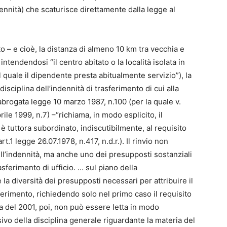
ndennità) che scaturisce direttamente dalla legge al
– e cioè, la distanza di almeno 10 km tra vecchia e
ntendendosi “il centro abitato o la località isolata in
il quale il dipendente presta abitualmente servizio”), la
sciplina dell’indennità di trasferimento di cui alla
abrogata legge 10 marzo 1987, n.100 (per la quale v.
ile 1999, n.7) –“richiama, in modo esplicito, il
è tuttora subordinato, indiscutibilmente, al requisito
rt.1 legge 26.07.1978, n.417, n.d.r.). Il rinvio non
dell’indennità, ma anche uno dei presupposti sostanziali
asferimento di ufficio. … sul piano della
 la diversità dei presupposti necessari per attribuire il
ferimento, richiedendo solo nel primo caso il requisito
a del 2001, poi, non può essere letta in modo
o della disciplina generale riguardante la materia del