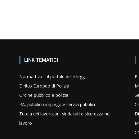
LINK TEMATICI
Normattiva – il portale delle leggi
Po
Diritto Europeo di Polizia
Mi
Ordine pubblico e polizia
Se
PA, pubblico impiego e servizi pubblici
C
Tutela dei lavoratori, sindacati e sicurezza nel
Di
lavoro
Mi
C