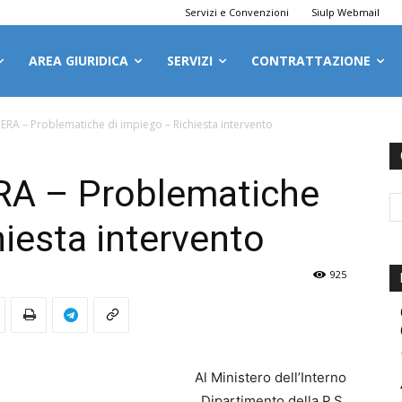
Servizi e Convenzioni
Siulp Webmail
AREA GIURIDICA
SERVIZI
CONTRATTAZIONE
IERA – Problematiche di impiego – Richiesta intervento
ERA – Problematiche
hiesta intervento
925
Al Ministero dell’Interno
Dipartimento della P.S.