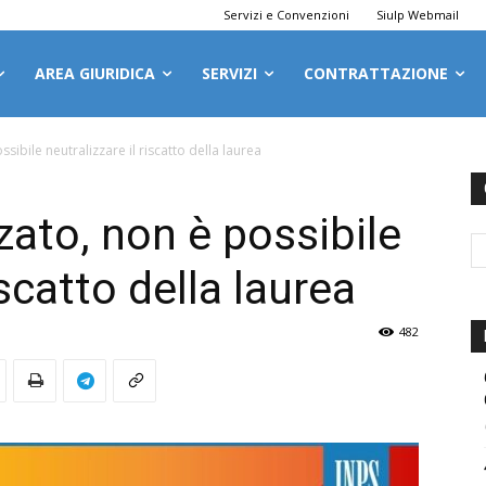
Servizi e Convenzioni
Siulp Webmail
AREA GIURIDICA
SERVIZI
CONTRATTAZIONE
sibile neutralizzare il riscatto della laurea
zato, non è possibile
iscatto della laurea
482