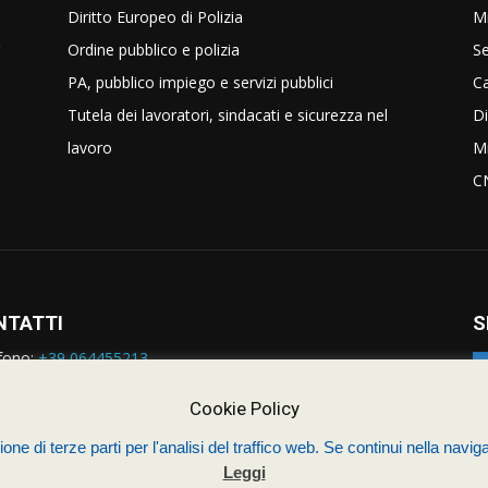
Diritto Europeo di Polizia
Mi
Ordine pubblico e polizia
Se
PA, pubblico impiego e servizi pubblici
C
Tutela dei lavoratori, sindacati e sicurezza nel
Di
lavoro
Mi
C
NTATTI
S
fono:
+39 064455213
rmazioni:
nazionale@siulp.it
orto Tecnico:
staff@siulp.it
Cookie Policy
one di terze parti per l'analisi del traffico web. Se continui nella naviga
Leggi