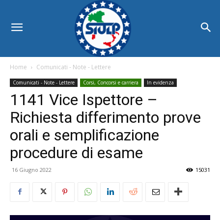
Home
Comunicati - Note - Lettere
Comunicati - Note - Lettere
Corsi, Concorsi e carriera
In evidenza
1141 Vice Ispettore –
Richiesta differimento prove
orali e semplificazione
procedure di esame
16 Giugno 2022
15031