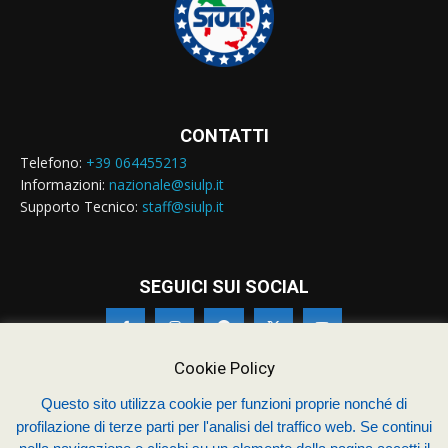
CONTATTI
Telefono:
+39 064455213
Informazioni:
nazionale@siulp.it
Supporto Tecnico:
staff@siulp.it
SEGUICI SUI SOCIAL
Cookie Policy
Questo sito utilizza cookie per funzioni proprie nonché di
© Siulp 2026 - C.F.97014000588 - Realizzato da
studio4s.com
profilazione di terze parti per l'analisi del traffico web. Se continui