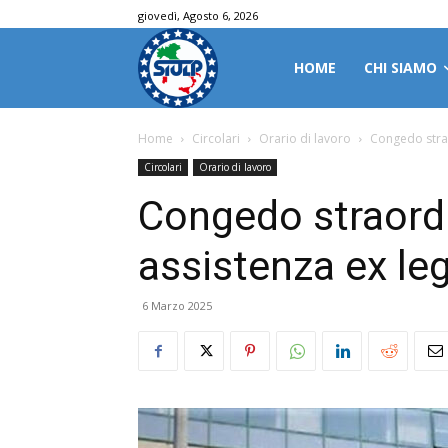
giovedì, Agosto 6, 2026
HOME
CHI SIAMO
Home
Circolari
Orario di lavoro
Congedo strao
Circolari
Orario di lavoro
Congedo straordi
assistenza ex le
6 Marzo 2025