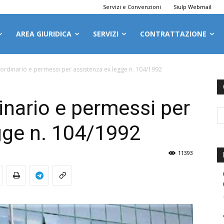
Servizi e Convenzioni
Siulp Webmail
AREA GIURIDICA
SERVIZI
CONTRATTAZIONE
rdinario e permessi per assistenza ex legge n. 104/1992
nario e permessi per
gge n. 104/1992
11393