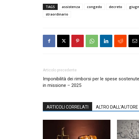
TAGS
assistenza
congedo
decreto
giug
straordinario
Articolo precedente
Imponibilità dei rimborsi per le spese sostenut
in missione – 2025
ARTICOLI CORRELATI
ALTRO DALL'AUTORE