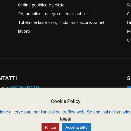
Ordine pubblico e polizia
Se
PA, pubblico impiego e servizi pubblici
C
Tutela dei lavoratori, sindacati e sicurezza nel
Di
lavoro
Mi
C
NTATTI
S
fono:
+39 064455213
rmazioni:
nazionale@siulp.it
orto Tecnico:
staff@siulp.it
Cookie Policy
one di terze parti per l'analisi del traffico web. Se continui nella naviga
Leggi
Sindacato Italiano Unitario dei Lavoratori della Poli
4s.com
Rifiuta
Accetta tutto
Contatti
Politica dei cookie (UE)