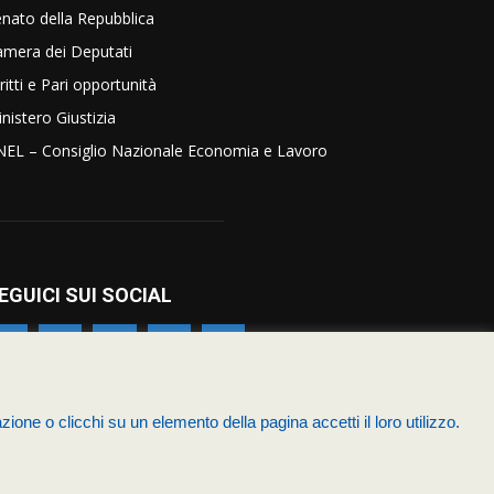
nato della Repubblica
amera dei Deputati
ritti e Pari opportunità
nistero Giustizia
NEL – Consiglio Nazionale Economia e Lavoro
EGUICI SUI SOCIAL
zione o clicchi su un elemento della pagina accetti il loro utilizzo.
zia
Chi siamo – Statuto
Termini & Condizioni