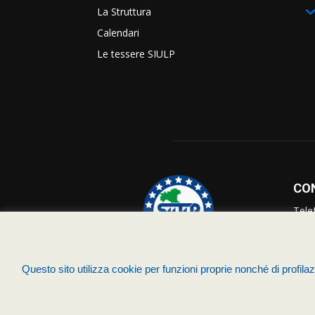
La Struttura
Calendari
Le tessere SIULP
CO
Tele
Info
Supp
Questo sito utilizza cookie per funzioni proprie nonché di profilazi
© Siulp 2026 - C.F.97014000588 - Realizzato da
studio