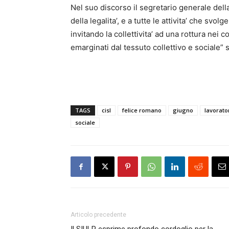
Nel suo discorso il segretario generale della
della legalita’, e a tutte le attivita’ che svo
invitando la collettivita’ ad una rottura nei
emarginati dal tessuto collettivo e sociale” 
TAGS
cisl
felice romano
giugno
lavorato
sociale
Articolo precedente
Il SIULP esprime profondo cordoglio per la