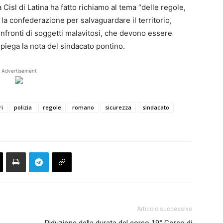
 Cisl di Latina ha fatto richiamo al tema “delle regole,
lge la confederazione per salvaguardare il territorio,
 confronti di soggetti malavitosi, che devono essere
spiega la nota del sindacato pontino.
Advertisement
ri
polizia
regole
romano
sicurezza
sindacato
Articolo successivo
Riduzione della durata del corso 19° Corso di