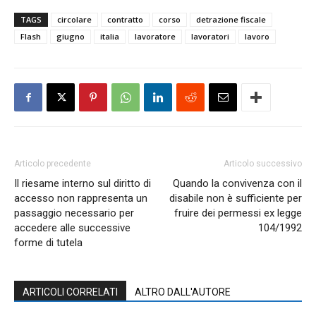
TAGS
circolare
contratto
corso
detrazione fiscale
Flash
giugno
italia
lavoratore
lavoratori
lavoro
Articolo precedente
Articolo successivo
Il riesame interno sul diritto di
Quando la convivenza con il
accesso non rappresenta un
disabile non è sufficiente per
passaggio necessario per
fruire dei permessi ex legge
accedere alle successive
104/1992
forme di tutela
ARTICOLI CORRELATI
ALTRO DALL'AUTORE