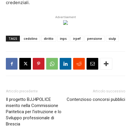
credenziali.
Advertisement
TAGS
cedolino
diritto
inps
irpef
pensione
siulp
Articolo precedente
Articolo successivo
Il progetto BJJ4POLICE
Contenzioso concorsi pubblici
inserito nella Commissione
Paritetica per l’istruzione e lo
Sviluppo professionale di
Brescia