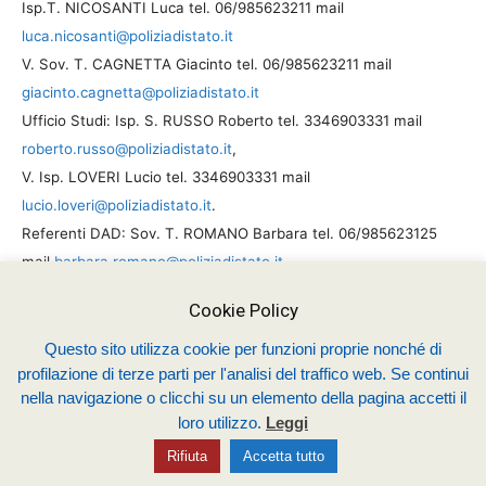
Isp.T. NICOSANTI Luca tel. 06/985623211 mail
luca.nicosanti@poliziadistato.it
V. Sov. T. CAGNETTA Giacinto tel. 06/985623211 mail
giacinto.cagnetta@poliziadistato.it
Ufficio Studi: Isp. S. RUSSO Roberto tel. 3346903331 mail
roberto.russo@poliziadistato.it
,
V. Isp. LOVERI Lucio tel. 3346903331 mail
lucio.loveri@poliziadistato.it
.
Referenti DAD: Sov. T. ROMANO Barbara tel. 06/985623125
mail
barbara.romano@poliziadistato.it
Sov. T. CARBONE Ivano tel. 06/985623125 mail
Cookie Policy
ivano.carbone@poliziadistato.it
.
3
L’articolo 10 del citato decreto proroga fino al 30 giugno p.v. la
Questo sito utilizza cookie per funzioni proprie nonché di
profilazione di terze parti per l'analisi del traffico web. Se continui
vigenza dell’articolo 260, comma $ (il quale prevede che “i
nella navigazione o clicchi su un elemento della pagina accetti il
periodi di assenza dai corsi di formazione non concorrono al
loro utilizzo.
Leggi
raggiungimento del limite di assenza il cui superamento
Rifiuta
Accetta tutto
comporta il rinvio o la dimissione.”) solo per i corsi in atto alla