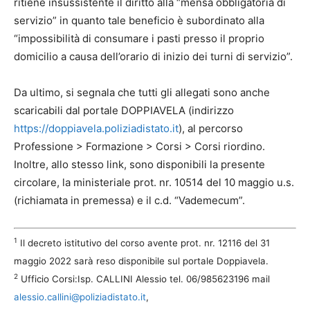
ritiene insussistente il diritto alla “mensa obbligatoria di
servizio” in quanto tale beneficio è subordinato alla
“impossibilità di consumare i pasti presso il proprio
domicilio a causa dell’orario di inizio dei turni di servizio”.
Da ultimo, si segnala che tutti gli allegati sono anche
scaricabili dal portale DOPPIAVELA (indirizzo
https://doppiavela.poliziadistato.it
), al percorso
Professione > Formazione > Corsi > Corsi riordino.
Inoltre, allo stesso link, sono disponibili la presente
circolare, la ministeriale prot. nr. 10514 del 10 maggio u.s.
(richiamata in premessa) e il c.d. “Vademecum”.
1
Il decreto istitutivo del corso avente prot. nr. 12116 del 31
maggio 2022 sarà reso disponibile sul portale Doppiavela.
2
Ufficio Corsi:Isp. CALLINI Alessio tel. 06/985623196 mail
alessio.callini@poliziadistato.it
,