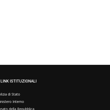
LINK ISTITUZIONALI
lizia di Stato
nistero Interno
nato della Repubblica