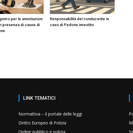
registro per le annotazioni
Responsabilità del conducente in
in presenza di cause di
caso di Pedone investito
one
LINK TEMATICI
Normattiva – il portale delle leggi
Po
Diritto Europeo di Polizia
Mi
Ordine pubblico e polizia
Se