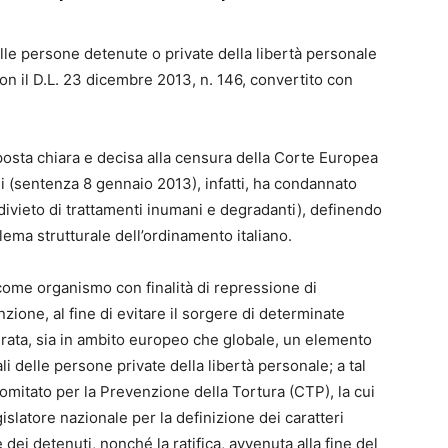
elle persone detenute o private della libertà personale
con il D.L. 23 dicembre 2013, n. 146, convertito con
sposta chiara e decisa alla censura della Corte Europea
ni (sentenza 8 gennaio 2013), infatti, ha condannato
 (divieto di trattamenti inumani e degradanti), definendo
ema strutturale dell’ordinamento italiano.
o come organismo con finalità di repressione di
ione, al fine di evitare il sorgere di determinate
derata, sia in ambito europeo che globale, un elemento
li delle persone private della libertà personale; a tal
Comitato per la Prevenzione della Tortura (CTP), la cui
islatore nazionale per la definizione dei caratteri
dei detenuti, nonché la ratifica, avvenuta alla fine del