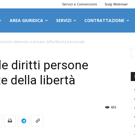
Servizi e Convenzioni
Siulp Webmail
AREA GIURIDICA
SERVIZI
CONTRATTAZIONE
persone detenute o private della libertà personale
e diritti persone
e della libertà
693