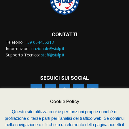
CONTATTI
Telefono:
+39 064455213
Informazioni:
nazionale@siulp.it
Supporto Tecnico:
staff@siulp.it
SEGUICI SUI SOCIAL
Cookie Policy
Questo sito utilizza cookie per funzioni proprie nonché di
profilazione di terze parti per l'analisi del traffico web. Se continui
© Siulp 2026 - C.F.97014000588 - Realizzato da
studio4s.com
nella navigazione o clicchi su un elemento della pagina accetti il
Sindacato Italiano Unitario dei Lavoratori della Polizia