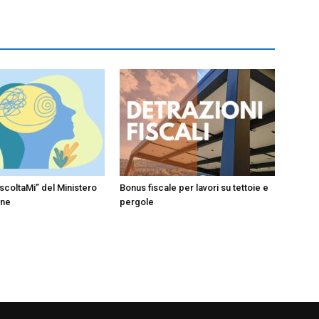
scoltaMi” del Ministero
Bonus fiscale per lavori su tettoie e
one
pergole