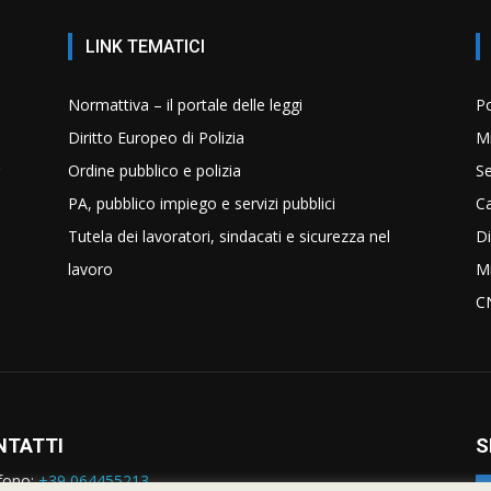
LINK TEMATICI
Normattiva – il portale delle leggi
Po
Diritto Europeo di Polizia
Mi
Ordine pubblico e polizia
Se
PA, pubblico impiego e servizi pubblici
C
Tutela dei lavoratori, sindacati e sicurezza nel
Di
lavoro
Mi
C
NTATTI
S
fono:
+39 064455213