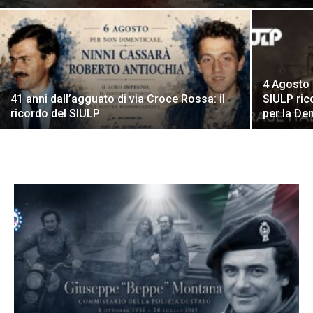
4 Agosto 1
41 anni dall’agguato di via Croce Rossa: il
SIULP ric
ricordo del SIULP
per la De