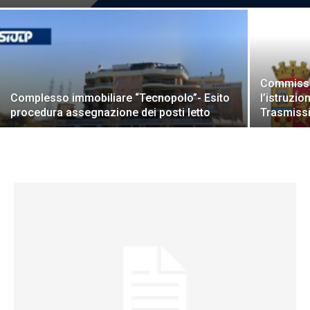
Commissio
Complesso immobiliare “Tecnopolo”- Esito
l’istruzi
procedura assegnazione dei posti letto
Trasmissi