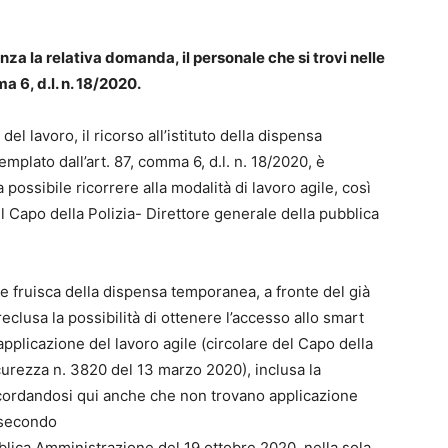
senza la relativa domanda, il personale che si trovi nelle
a 6, d.l. n. 18/2020.
el lavoro, il ricorso all’istituto della dispensa
mplato dall’art. 87, comma 6, d.l. n. 18/2020, è
a possibile ricorrere alla modalità di lavoro agile, così
el Capo della Polizia- Direttore generale della pubblica
nte fruisca della dispensa temporanea, a fronte del già
reclusa la possibilità di ottenere l’accesso allo smart
applicazione del lavoro agile (circolare del Capo della
curezza n. 3820 del 13 marzo 2020), inclusa la
cordandosi qui anche che non trovano applicazione
, secondo
blica Amministrazione del 19 ottobre 2020, nella sola