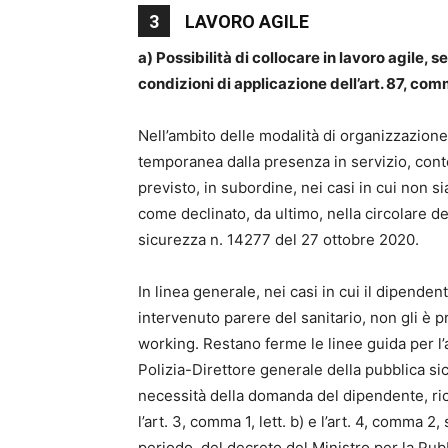
3
LAVORO AGILE
a) Possibilità di collocare in lavoro agile, 
condizioni di applicazione dell’art. 87, comm
Nell’ambito delle modalità di organizzazione d
temporanea dalla presenza in servizio, conte
previsto, in subordine, nei casi in cui non si
come declinato, da ultimo, nella circolare d
sicurezza n. 14277 del 27 ottobre 2020.
In linea generale, nei casi in cui il dipende
intervenuto parere del sanitario, non gli è p
working. Restano ferme le linee guida per l’
Polizia-Direttore generale della pubblica si
necessità della domanda del dipendente, ri
l’art. 3, comma 1, lett. b) e l’art. 4, comma 2
periodo, del decreto del Ministro per la Pub