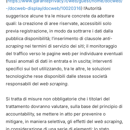
(
https://www.garanteprivacy.it/web/guest/home/docweb/
-/docweb-display/docweb/10020316
) l’Autorità
suggerisce alcune tra le misure concrete da adottare
quali: la creazione di aree riservate, accessibili solo
previa registrazione, in modo da sottrarre i dati dalla
pubblica disponibilità; l’inserimento di clausole
anti-
scraping
nei termini di servizio dei siti; il monitoraggio
del traffico verso le pagine web per individuare eventuali
flussi anomali di dati in entrata e in uscita; interventi
specifici sui bot utilizzando, tra le altre, le soluzioni
tecnologiche rese disponibili dalle stesse società
responsabili del
web scraping
.
Si tratta di misure non obbligatorie che i titolari del
trattamento dovranno valutare, sulla base del principio di
accountability, se mettere in atto per prevenire o
mitigare, in maniera selettiva, gli effetti del
web scraping
,
in considerazione di una serie di elementi: lo stato