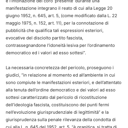
e l’intonazione del coro ‘presente’ durante una
manifestazione integrano il reato di cui alla Legge 20
giugno 1952, n. 645, art. 5, (come modificato dalla L. 22
maggio 1975, n. 152, art. 11), per la connotazione di
pubblicità che qualifica tali espressioni esteriori,
evocative del disciolto partito fascista,
contrassegnandone l’idoneità lesiva per l’ordinamento
democratico ed i valori ad esso sottesi”.
La necessaria concretezza del pericolo, proseguono i
giudici, “in relazione al momento ed all’ambiente in cui
sono compiute le manifestazioni esteriori, e dell’attentato
alla tenuta dell’ordine democratico e dei valori ad esso
sottesi caratterizzato dal pericolo di ricostituzione
dell’ideologia fascista, costituiscono dei punti fermi
nell’evoluzione giurisprudenziale di legittimità” e la
giurisprudenza sulla penale rilevanza della condotta di
cui alla L. n. 645 del 1952, art. 5, “è granitica, si tratta di