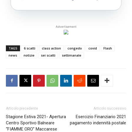
Advertisement
TAGS
6 scatti
class action
congedo
covid
Flash
news
notizie
sei scatti
settimanale
Articolo precedente
Articolo successivo
Stagione Estiva 2021- Apertura
Esercizio Finanziario 2021
Centro Sportivo Balneare
pagamento indennità postale
“FIAMME ORO” Maccarese