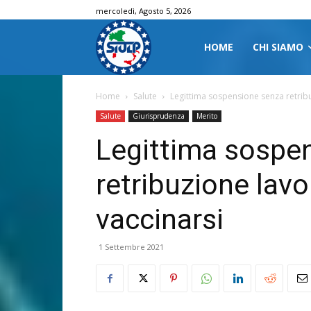
mercoledì, Agosto 5, 2026
HOME
CHI SIAMO
Home
Salute
Legittima sospensione senza retribu
Salute
Giurisprudenza
Merito
Legittima sospe
retribuzione lavo
vaccinarsi
1 Settembre 2021