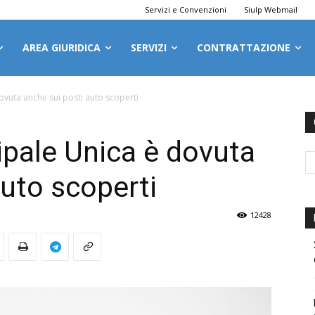
Servizi e Convenzioni
Siulp Webmail
AREA GIURIDICA
SERVIZI
CONTRATTAZIONE
ovuta anche sui posti auto scoperti
pale Unica è dovuta
auto scoperti
12428