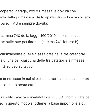
 scoperto, garage, box o rimessa) è dovuta con
enza della prima casa. Se lo spazio di sosta è associato
ipale, l’IMU è sempre dovuta.
el comma 740 della legge 160/2019, in base al quale
e né sulle sue pertinenze (comma 741, lettera b).
clusivamente quelle classificate nelle tre categorie
ima di una per ciascuna delle tre categorie ammesse,
nità ad uso abitativo.
o nel caso in cui si tratti di un’area di sosta che non
s. secondo posto auto).
a rendita catastale rivalutata dello 0,5%, moltiplicata per
ale. In questo modo si ottiene la base imponibile a cui