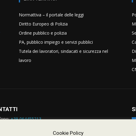
Normattiva – il portale delle leggi
Po
Diritto Europeo di Polizia
Mi
Ordine pubblico e polizia
Se
PA, pubblico impiego e servizi pubblici
C
Tutela dei lavoratori, sindacati e sicurezza nel
Di
lavoro
Mi
C
NTATTI
S
fono:
+39 064455213
rmazioni:
nazionale@siulp.it
orto Tecnico:
staff@siulp.it
Cookie Policy