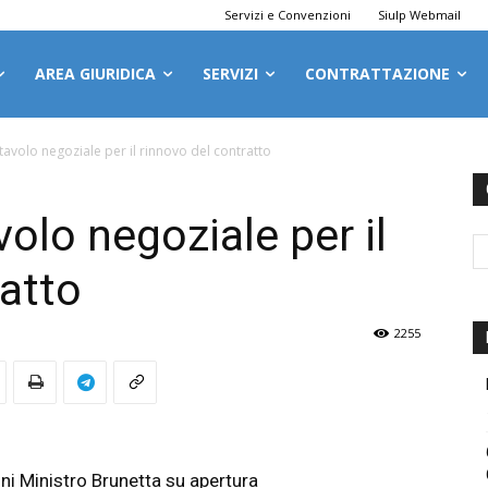
Servizi e Convenzioni
Siulp Webmail
AREA GIURIDICA
SERVIZI
CONTRATTAZIONE
tavolo negoziale per il rinnovo del contratto
volo negoziale per il
ratto
2255
i Ministro Brunetta su apertura