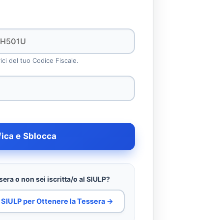
rici del tuo Codice Fiscale.
fica e Sblocca
era o non sei iscritta/o al SIULP?
al SIULP per Ottenere la Tessera →