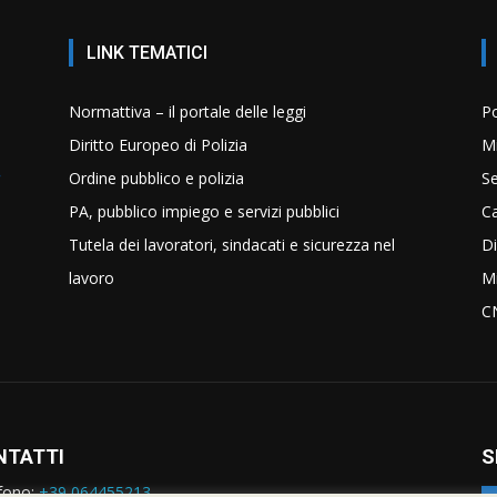
LINK TEMATICI
Normattiva – il portale delle leggi
Po
Diritto Europeo di Polizia
Mi
Ordine pubblico e polizia
Se
PA, pubblico impiego e servizi pubblici
C
Tutela dei lavoratori, sindacati e sicurezza nel
Di
lavoro
Mi
C
NTATTI
S
fono:
+39 064455213