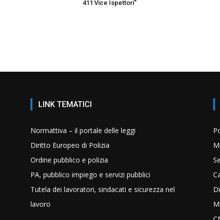
411 Vice Ispettori”
LINK TEMATICI
Normattiva – il portale delle leggi
Po
Diritto Europeo di Polizia
Mi
Ordine pubblico e polizia
Se
PA, pubblico impiego e servizi pubblici
C
Tutela dei lavoratori, sindacati e sicurezza nel
Di
lavoro
Mi
C