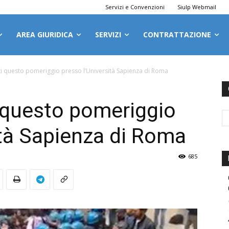
Servizi e Convenzioni
Siulp Webmail
AREA GIURIDICA
SERVIZI
CONTRATTAZIONE
ti questo pomeriggio presso l’Università Sapienza di Roma
 questo pomeriggio
ità Sapienza di Roma
685