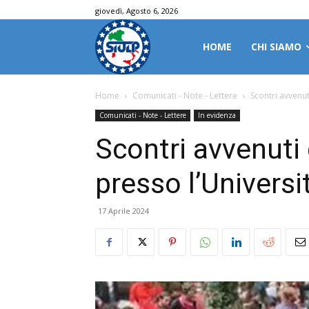
giovedì, Agosto 6, 2026
HOME
CHI SIAMO
Home
Comunicati - Note - Lettere
Scontri avvenu
Comunicati - Note - Lettere
In evidenza
Scontri avvenuti
presso l’Univers
17 Aprile 2024