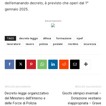
dell’emanando decreto, è previsto che operi dal 1°
gennaio 2025.
Advertisement
TAGS
decreto legge
difesa
formazione
irpef
lavoratore
lavoro
polizia
postale
riordino
sicurezza
Articolo precedente
Articolo successivo
Decreto-legge organizzativo
Giochi olimpici invernali –
del Ministero dell’Interno e
Dotazione vestiario
delle Forze di Polizia
inappropriata – Grave