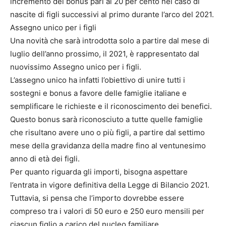
incremento del bonus pari al 20 per cento nel caso di
nascite di figli successivi al primo durante l’arco del 2021.
Assegno unico per i figli
Una novità che sarà introdotta solo a partire dal mese di
luglio dell’anno prossimo, il 2021, è rappresentato dal
nuovissimo Assegno unico per i figli.
L’assegno unico ha infatti l’obiettivo di unire tutti i
sostegni e bonus a favore delle famiglie italiane e
semplificare le richieste e il riconoscimento dei benefici.
Questo bonus sarà riconosciuto a tutte quelle famiglie
che risultano avere uno o più figli, a partire dal settimo
mese della gravidanza della madre fino al ventunesimo
anno di età dei figli.
Per quanto riguarda gli importi, bisogna aspettare
l’entrata in vigore definitiva della Legge di Bilancio 2021.
Tuttavia, si pensa che l’importo dovrebbe essere
compreso tra i valori di 50 euro e 250 euro mensili per
ciascun figlio a carico del nucleo familiare.