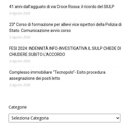
41 anni dall’agguato di via Croce Rossa: il ricordo del SIULP
6 Agosto 2026
23° Corso di formazione per allievi vice ispettori della Polizia di
Stato. Comunicazione avvio corso
5 Agosto 2026
FESI 2024: INDENNITÀ INFO-INVESTIGATIVA IL SIULP CHIEDE DI
CHIUDERE SUBITO L’ACCORDO
5 Agosto 2026
Complesso immobiliare “Tecnopolo”- Esito procedura
assegnazione dei posti letto
5 Agosto 2026
Categorie