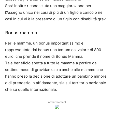
Sarà inoltre riconosciuta una maggiorazione per
l’Assegno unico nei casi di più di un figlio a carico o nei
casi in cui vi è la presenza di un figlio con disabilità gravi.
Bonus mamma
Per le mamme, un bonus importantissimo è
rappresentato dal bonus una tantum dal valore di 800
euro, che prende il nome di Bonus Mamma.
Tale beneficio spetta a tutte le mamme a partire dal
settimo mese di gravidanza o a anche alle mamme che
hanno preso la decisione di adottare un bambino minore
o di prenderlo in affidamento, sia sul territorio nazionale
che su quello internazionale.
Advertisement