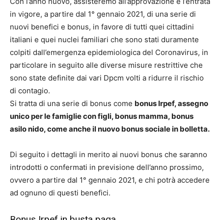
Con l’anno nuovo, assisteremo all’approvazione e l’entrata
in vigore, a partire dal 1° gennaio 2021, di una serie di
nuovi benefici e bonus, in favore di tutti quei cittadini
italiani e quei nuclei familiari che sono stati duramente
colpiti dall’emergenza epidemiologica del Coronavirus, in
particolare in seguito alle diverse misure restrittive che
sono state definite dai vari Dpcm volti a ridurre il rischio
di contagio.
Si tratta di una serie di bonus come
bonus Irpef, assegno
unico per le famiglie con figli, bonus mamma, bonus
asilo nido, come anche il nuovo bonus sociale in bolletta.
Di seguito i dettagli in merito ai nuovi bonus che saranno
introdotti o confermati in previsione dell’anno prossimo,
ovvero a partire dal 1° gennaio 2021, e chi potrà accedere
ad ognuno di questi benefici.
Bonus Irpef in busta paga