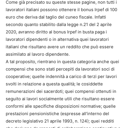
Come già precisato su queste stesse pagine, non tutti i
lavoratori italiani possono ottenere il bonus Irpef di 100
euro che deriva dal taglio del cuneo fiscale. Infatti
secondo quanto stabilito dalla legge n.21 del 2 aprile
2020, avranno diritto al bonus Irpef in busta paga i
lavoratori dipendenti o in alternativa quei lavoratori
italiani che risultano avere un reddito che può essere
assimilato al lavoro dipendente.
A tal proposito, rientrano in questa categoria anche quei
compensi che sono stati percepiti da lavoratori soci di
cooperative; quelle indennità a carico di terzi per lavori
svolti in relazione a questa qualità; le cosiddette
remunerazioni dei sacerdoti; quei compensi ottenuti in
seguito ai lavori socialmente utili che risultano essere
conformi alle specifiche disposizioni normative; quelle
prestazioni pensionistiche (espresse all’interno del
decreto legislativo 21 aprile 1993, n. 124); quei redditi