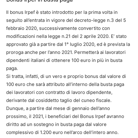
Il bonus Irpef è stato introdotto per la prima volta in
seguito all’entrata in vigore del decreto-legge n.3 del 5
febbraio 2020, successivamente convertito con
modificazioni nella legge n.21 del 2 aprile 2020. E’ stato
approvato già a partire dal 1° luglio 2020, ed è prevista la
proroga anche per l’anno 2021. Permetterà ai lavoratori
dipendenti italiani di ottenere 100 euro in più in busta
paga.
Si tratta, infatti, di un vero e proprio bonus dal valore di
100 euro che sarà attributo all’interno della busta paga
dei lavoratori con contratto di lavoro dipendente,
derivante dal cosiddetto taglio del cuneo fiscale.
Dunque, a partire dal mese di gennaio dell’anno
prossimo, il 2021, i beneficiari del Bonus Irpef avranno
diritto ad un sostegno in busta paga dal valore
complessivo di 1.200 euro nell’arco dell’intero anno.