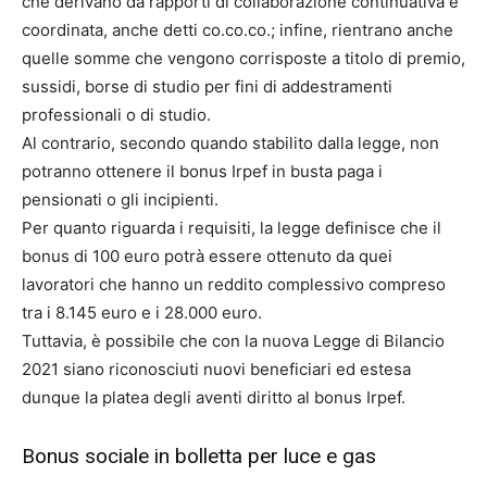
che derivano da rapporti di collaborazione continuativa e
coordinata, anche detti co.co.co.; infine, rientrano anche
quelle somme che vengono corrisposte a titolo di premio,
sussidi, borse di studio per fini di addestramenti
professionali o di studio.
Al contrario, secondo quando stabilito dalla legge, non
potranno ottenere il bonus Irpef in busta paga i
pensionati o gli incipienti.
Per quanto riguarda i requisiti, la legge definisce che il
bonus di 100 euro potrà essere ottenuto da quei
lavoratori che hanno un reddito complessivo compreso
tra i 8.145 euro e i 28.000 euro.
Tuttavia, è possibile che con la nuova Legge di Bilancio
2021 siano riconosciuti nuovi beneficiari ed estesa
dunque la platea degli aventi diritto al bonus Irpef.
Bonus sociale in bolletta per luce e gas