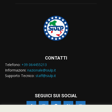
CONTATTI
Telefono:
+39 064455213
Informazioni:
nazionale@siulp.it
Supporto Tecnico:
staff@siulp.it
SEGUICI SUI SOCIAL