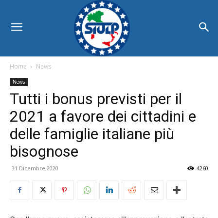
Home
News
News
Tutti i bonus previsti per il
2021 a favore dei cittadini e
delle famiglie italiane più
bisognose
31 Dicembre 2020
4260