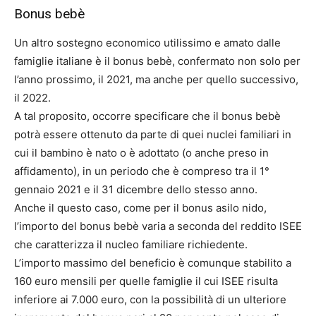
Bonus bebè
Un altro sostegno economico utilissimo e amato dalle
famiglie italiane è il bonus bebè, confermato non solo per
l’anno prossimo, il 2021, ma anche per quello successivo,
il 2022.
A tal proposito, occorre specificare che il bonus bebè
potrà essere ottenuto da parte di quei nuclei familiari in
cui il bambino è nato o è adottato (o anche preso in
affidamento), in un periodo che è compreso tra il 1°
gennaio 2021 e il 31 dicembre dello stesso anno.
Anche il questo caso, come per il bonus asilo nido,
l’importo del bonus bebè varia a seconda del reddito ISEE
che caratterizza il nucleo familiare richiedente.
L’importo massimo del beneficio è comunque stabilito a
160 euro mensili per quelle famiglie il cui ISEE risulta
inferiore ai 7.000 euro, con la possibilità di un ulteriore