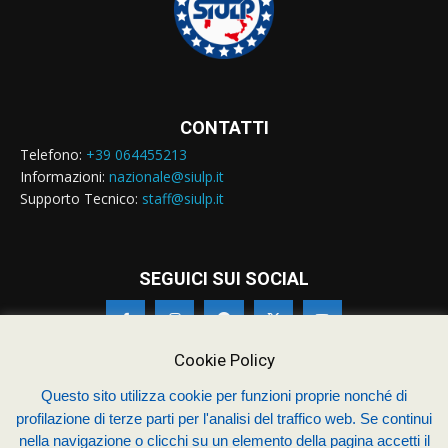
CONTATTI
Telefono:
+39 064455213
Informazioni:
nazionale@siulp.it
Supporto Tecnico:
staff@siulp.it
SEGUICI SUI SOCIAL
Cookie Policy
Questo sito utilizza cookie per funzioni proprie nonché di
profilazione di terze parti per l'analisi del traffico web. Se continui
© Siulp 2026 - C.F.97014000588 - Realizzato da
studio4s.com
nella navigazione o clicchi su un elemento della pagina accetti il