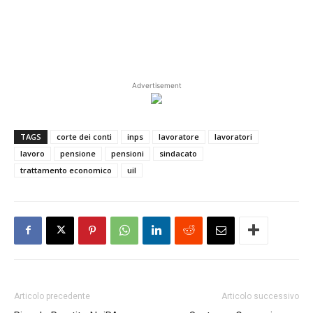
Advertisement
TAGS
corte dei conti
inps
lavoratore
lavoratori
lavoro
pensione
pensioni
sindacato
trattamento economico
uil
Articolo precedente
Articolo successivo