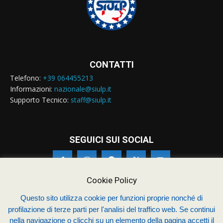
CONTATTI
Telefono:
+39 064455213
Informazioni:
nazionale@siulp.it
Supporto Tecnico:
staff@siulp.it
SEGUICI SUI SOCIAL
Cookie Policy
Questo sito utilizza cookie per funzioni proprie nonché di
© Siulp 2026 - C.F.97014000588 - Realizzato da
studio4s.com
profilazione di terze parti per l'analisi del traffico web. Se continui
nella navigazione o clicchi su un elemento della pagina accetti il