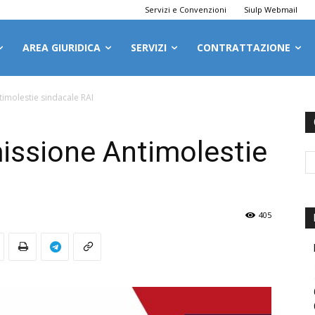
Servizi e Convenzioni
Siulp Webmail
AREA GIURIDICA
SERVIZI
CONTRATTAZIONE
timolestie sindacale RAI
missione Antimolestie
405