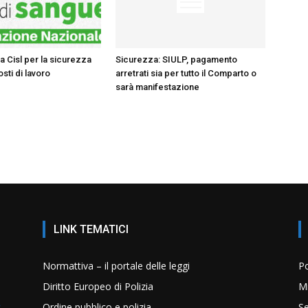
 la Cisl per la sicurezza
Sicurezza: SIULP, pagamento
osti di lavoro
arretrati sia per tutto il Comparto o
sarà manifestazione
LINK TEMATICI
Normattiva – il portale delle leggi
Po
Diritto Europeo di Polizia
Mi
Ordine pubblico e polizia
Se