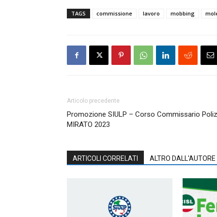
TAGS
commissione
lavoro
mobbing
mole
Articolo precedente
Promozione SIULP – Corso Commissario Poliz
MIRATO 2023
ARTICOLI CORRELATI
ALTRO DALL'AUTORE