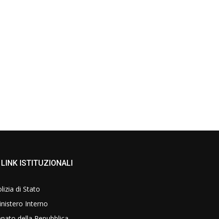
LINK ISTITUZIONALI
lizia di Stato
nistero Interno
nato della Repubblica