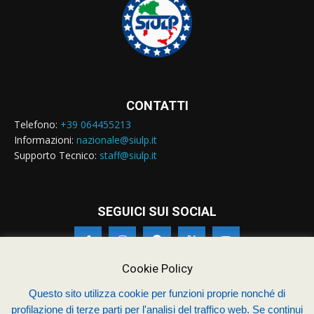
CONTATTI
Telefono:
+39 064455213
Informazioni:
nazionale@siulp.it
Supporto Tecnico:
staff@siulp.it
SEGUICI SUI SOCIAL
Cookie Policy
Questo sito utilizza cookie per funzioni proprie nonché di
profilazione di terze parti per l'analisi del traffico web. Se continui
© Siulp 2026 - C.F.97014000588 - Realizzato da
studio4s.com