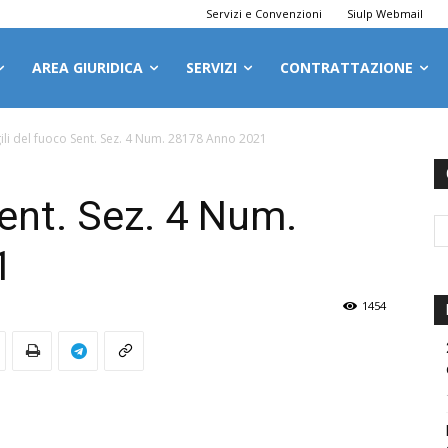
Servizi e Convenzioni
Siulp Webmail
AREA GIURIDICA
SERVIZI
CONTRATTAZIONE
gili del fuoco Sent. Sez. 4 Num. 28178 Anno 2021
Sent. Sez. 4 Num.
1
1454