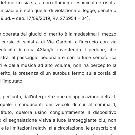
del merito sia stata correttamente esaminata e risolta
denunciabile è solo quello di violazione di legge, penale o
9 ud. – dep. 17/09/2019, Rv. 276954 – 04).
to operata dai giudici di merito è la medesima: il mezzo
orsia di sinistra di Via Gardini, all’incrocio con via
elocità di circa 43km/h, investendo il pedone, che
nistra, al passaggio pedonale e con la luce semaforica
ari e della musica ad alto volume, non ha percepito la
merito, la presenza di un autobus fermo sulla corsia dì
ll’imputato.
, pertanto, dall’interpretazione ed applicazione dell’art.
quale i conducenti dei veicoli di cui al comma 1,
stituto, qualora usino congiuntamente il dispositivo
o di segnalazione visiva a luce lampeggiante blu, non
e le limitazioni relativi alla circolazione, le prescrizioni