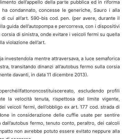
limento dell’appello della parte pubblica ed in riforma
, ha condannato, concesse le generiche, Sauro i alla
di cui all’art. 590-bis cod. pen. (per avere, durante il
alla guida dell’autopompa e percorreva, con i dispositivi
 corsia di sinistra, onde evitare i veicoli fermi su quella
la violazione dell’art.
ija investendola mentre attraversava, a luce semaforica
istra, transitando dinanzi all’autobus fermo sulla corsia
mente davanti, in data 11 dicembre 2013).
operchéilfattononcostituiscereato, escludendo profili
nte la velocità tenuta, rispettosa del limite vigente,
dei veicoli fermi, dell’obbligo ex art. 177 cod. strada di
done in considerazione delle cuffie usate per sentire
 dall’autobus fermo, tenuto conto, peraltro, dei calcoli
impatto non avrebbe potuto essere evitato neppure alla