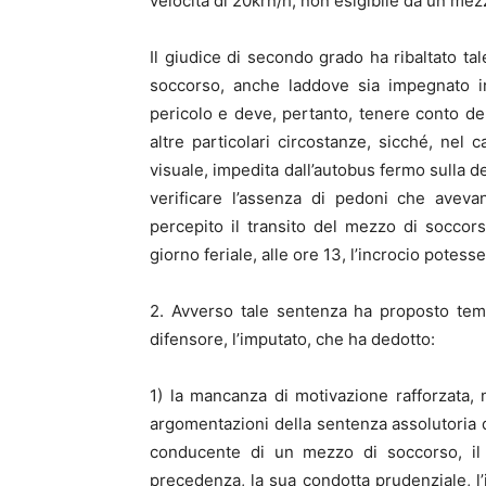
velocità di 20krn/h, non esigibile da un mez
Il giudice di secondo grado ha ribaltato ta
soccorso, anche laddove sia impegnato in
pericolo e deve, pertanto, tenere conto dell
altre particolari circostanze, sicché, nel 
visuale, impedita dall’autobus fermo sulla d
verificare l’assenza di pedoni che avev
percepito il transito del mezzo di soccors
giorno feriale, alle ore 13, l’incrocio pote
2. Avverso tale sentenza ha proposto tem
difensore, l’imputato, che ha dedotto:
1) la mancanza di motivazione rafforzata,
argomentazioni della sentenza assolutoria di
conducente di un mezzo di soccorso, il 
precedenza, la sua condotta prudenziale, l’i