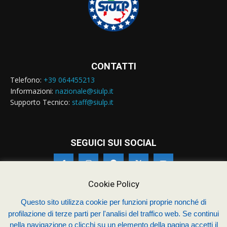
CONTATTI
Telefono:
+39 064455213
Informazioni:
nazionale@siulp.it
Supporto Tecnico:
staff@siulp.it
SEGUICI SUI SOCIAL
Cookie Policy
Questo sito utilizza cookie per funzioni proprie nonché di
profilazione di terze parti per l'analisi del traffico web. Se continui
© Siulp 2026 - C.F.97014000588 - Realizzato da
studio4s.com
nella navigazione o clicchi su un elemento della pagina accetti il