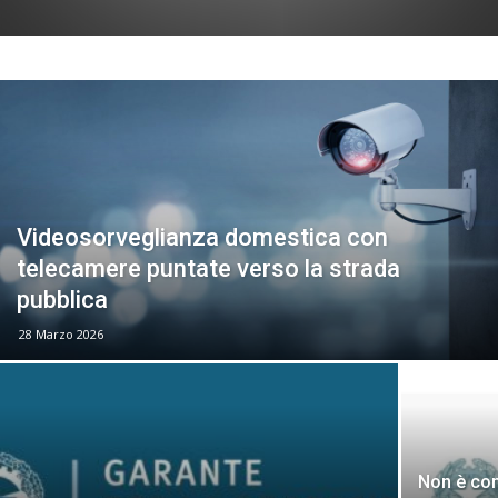
Videosorveglianza domestica con
telecamere puntate verso la strada
pubblica
28 Marzo 2026
Non è con