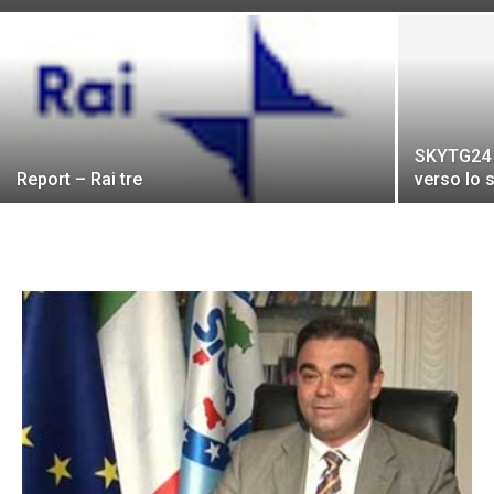
SKYTG24 –
Report – Rai tre
verso lo 