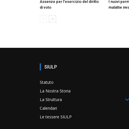
Assenze per l’esercizio del diritto
I nuovi perm
di voto
malattie inva
SIULP
Statuto
La Nostra Storia
La Struttura
Calendari
Le tessere SIULP