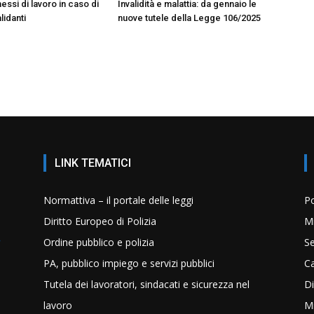
essi di lavoro in caso di
Invalidità e malattia: da gennaio le
lidanti
nuove tutele della Legge 106/2025
LINK TEMATICI
Normattiva – il portale delle leggi
Po
Diritto Europeo di Polizia
Mi
Ordine pubblico e polizia
Se
PA, pubblico impiego e servizi pubblici
C
Tutela dei lavoratori, sindacati e sicurezza nel
Di
lavoro
Mi